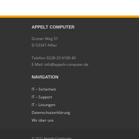
APPELT COMPUTER
Grüner Weg 51
D-53347 Alfter
Telefon: 0228-33 6100 40
E-Mail: info@appelt-computer.de
NAVIGATION
IT – Sicherheit
IT – Support
IT – Lösungen
Datenschutzerklärung
Wir über uns
© 2021 Appelt Computer