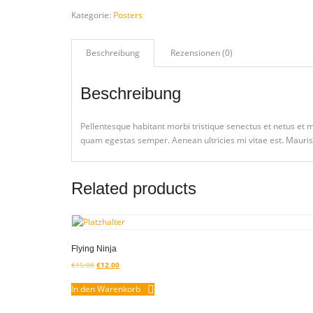
Kategorie:
Posters
Beschreibung
Rezensionen (0)
Beschreibung
Pellentesque habitant morbi tristique senectus et netus et m
quam egestas semper. Aenean ultricies mi vitae est. Mauris 
Related products
Flying Ninja
€
15.00
€
12.00
In den Warenkorb