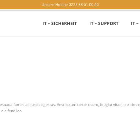
Unsere Hotline 0228 33 61 00 40
IT – SICHERHEIT
IT – SUPPORT
IT 
esuada fames ac turpis egestas. Vestibulum tortor quam, feugiat vitae, ultricies 
 eleifend leo.