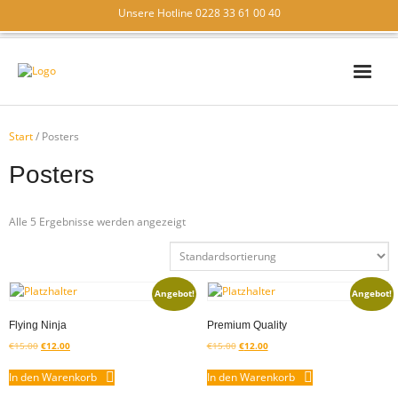
Unsere Hotline 0228 33 61 00 40
IT – SICHERHEIT
Start
/ Posters
IT – SUPPORT
Posters
IT – LÖSUNGEN
Alle 5 Ergebnisse werden angezeigt
WIR ÜBER UNS
KONTAKT
Angebot!
Angebot!
Flying Ninja
Premium Quality
€
15.00
€
12.00
€
15.00
€
12.00
In den Warenkorb
In den Warenkorb