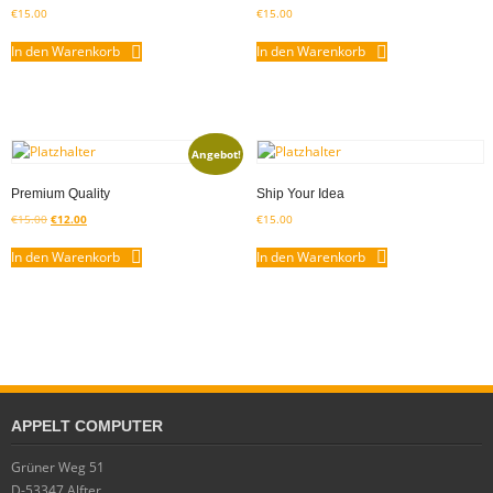
€
15.00
€
15.00
In den Warenkorb
In den Warenkorb
Angebot!
Premium Quality
Ship Your Idea
€
15.00
€
12.00
€
15.00
In den Warenkorb
In den Warenkorb
APPELT COMPUTER
Grüner Weg 51
D-53347 Alfter