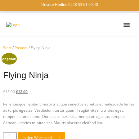
Unsere Hotline 0228 33 61 00 40
IT – SICHERHEIT
Start
/
Posters
/ Flying Ninja
IT – SUPPORT
Angebot!
IT – LÖSUNGEN
Flying Ninja
WIR ÜBER UNS
KONTAKT
€
15.00
€
12.00
Pellentesque habitant morbi tristique senectus et netus et malesuada fames
ac turpis egestas. Vestibulum tortor quam, feugiat vitae, ultricies eget,
tempor sit amet, ante. Donec eu libero sit amet quam egestas semper.
Aenean ultricies mi vitae est. Mauris placerat eleifend leo.
In den Warenkorb