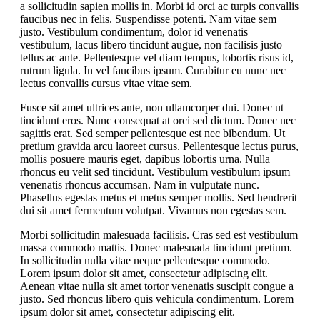
a sollicitudin sapien mollis in. Morbi id orci ac turpis convallis
faucibus nec in felis. Suspendisse potenti. Nam vitae sem
justo. Vestibulum condimentum, dolor id venenatis
vestibulum, lacus libero tincidunt augue, non facilisis justo
tellus ac ante. Pellentesque vel diam tempus, lobortis risus id,
rutrum ligula. In vel faucibus ipsum. Curabitur eu nunc nec
lectus convallis cursus vitae vitae sem.
Fusce sit amet ultrices ante, non ullamcorper dui. Donec ut
tincidunt eros. Nunc consequat at orci sed dictum. Donec nec
sagittis erat. Sed semper pellentesque est nec bibendum. Ut
pretium gravida arcu laoreet cursus. Pellentesque lectus purus,
mollis posuere mauris eget, dapibus lobortis urna. Nulla
rhoncus eu velit sed tincidunt. Vestibulum vestibulum ipsum
venenatis rhoncus accumsan. Nam in vulputate nunc.
Phasellus egestas metus et metus semper mollis. Sed hendrerit
dui sit amet fermentum volutpat. Vivamus non egestas sem.
Morbi sollicitudin malesuada facilisis. Cras sed est vestibulum
massa commodo mattis. Donec malesuada tincidunt pretium.
In sollicitudin nulla vitae neque pellentesque commodo.
Lorem ipsum dolor sit amet, consectetur adipiscing elit.
Aenean vitae nulla sit amet tortor venenatis suscipit congue a
justo. Sed rhoncus libero quis vehicula condimentum. Lorem
ipsum dolor sit amet, consectetur adipiscing elit.