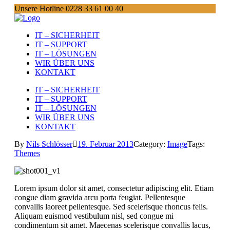
Unsere Hotline 0228 33 61 00 40
IT – SICHERHEIT
IT – SUPPORT
IT – LÖSUNGEN
WIR ÜBER UNS
KONTAKT
IT – SICHERHEIT
IT – SUPPORT
IT – LÖSUNGEN
WIR ÜBER UNS
KONTAKT
By
Nils Schlösser
19. Februar 2013
Category:
Image
Tags:
Themes
Lorem ipsum dolor sit amet, consectetur adipiscing elit. Etiam
congue diam gravida arcu porta feugiat. Pellentesque
convallis laoreet pellentesque. Sed scelerisque rhoncus felis.
Aliquam euismod vestibulum nisl, sed congue mi
condimentum sit amet. Maecenas scelerisque convallis lacus,