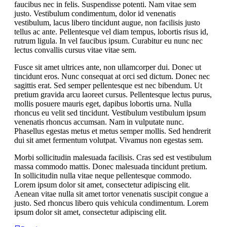
faucibus nec in felis. Suspendisse potenti. Nam vitae sem
justo. Vestibulum condimentum, dolor id venenatis
vestibulum, lacus libero tincidunt augue, non facilisis justo
tellus ac ante. Pellentesque vel diam tempus, lobortis risus id,
rutrum ligula. In vel faucibus ipsum. Curabitur eu nunc nec
lectus convallis cursus vitae vitae sem.
Fusce sit amet ultrices ante, non ullamcorper dui. Donec ut
tincidunt eros. Nunc consequat at orci sed dictum. Donec nec
sagittis erat. Sed semper pellentesque est nec bibendum. Ut
pretium gravida arcu laoreet cursus. Pellentesque lectus purus,
mollis posuere mauris eget, dapibus lobortis urna. Nulla
rhoncus eu velit sed tincidunt. Vestibulum vestibulum ipsum
venenatis rhoncus accumsan. Nam in vulputate nunc.
Phasellus egestas metus et metus semper mollis. Sed hendrerit
dui sit amet fermentum volutpat. Vivamus non egestas sem.
Morbi sollicitudin malesuada facilisis. Cras sed est vestibulum
massa commodo mattis. Donec malesuada tincidunt pretium.
In sollicitudin nulla vitae neque pellentesque commodo.
Lorem ipsum dolor sit amet, consectetur adipiscing elit.
Aenean vitae nulla sit amet tortor venenatis suscipit congue a
justo. Sed rhoncus libero quis vehicula condimentum. Lorem
ipsum dolor sit amet, consectetur adipiscing elit.