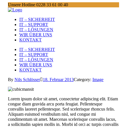
Unsere Hotline 0228 33 61 00 40
IT – SICHERHEIT
IT – SUPPORT
IT – LÖSUNGEN
WIR ÜBER UNS
KONTAKT
IT – SICHERHEIT
IT – SUPPORT
IT – LÖSUNGEN
WIR ÜBER UNS
KONTAKT
By
Nils Schlösser
18. Februar 2013
Category:
Image
Lorem ipsum dolor sit amet, consectetur adipiscing elit. Etiam
congue diam gravida arcu porta feugiat. Pellentesque
convallis laoreet pellentesque. Sed scelerisque rhoncus felis.
Aliquam euismod vestibulum nisl, sed congue mi
condimentum sit amet. Maecenas scelerisque convallis lacus,
a sollicitudin sapien mollis in. Morbi id orci ac turpis convallis