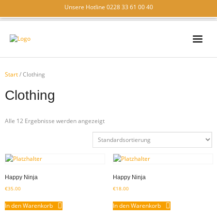
Unsere Hotline 0228 33 61 00 40
IT – SICHERHEIT
Start
/ Clothing
IT – SUPPORT
Clothing
IT – LÖSUNGEN
Alle 12 Ergebnisse werden angezeigt
WIR ÜBER UNS
KONTAKT
Happy Ninja
Happy Ninja
€
35.00
€
18.00
In den Warenkorb
In den Warenkorb