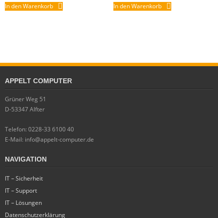
In den Warenkorb
In den Warenkorb
APPELT COMPUTER
Grüner Weg 51
D-53347 Alfter
Telefon: 0228-33 6100 40
E-Mail: info@appelt-computer.de
NAVIGATION
IT – Sicherheit
IT – Support
IT – Lösungen
Datenschutzerklärung