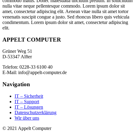
commodo mattis. Donec malesuada tincidunt pretium. In sollicitudin
nulla vitae neque pellentesque commodo. Lorem ipsum dolor sit
amet, consectetur adipiscing elit. Aenean vitae nulla sit amet tortor
venenatis suscipit congue a justo. Sed rhoncus libero quis vehicula
condimentum. Lorem ipsum dolor sit amet, consectetur adipiscing
elit.
APPELT COMPUTER
Grüner Weg 51
D-53347 Alfter
Telefon: 0228-33 6100 40
E-Mail: info@appelt-computer.de
Navigation
IT – Sicherheit
IT – Support
IT – Lösungen
Datenschutzerklärung
Wir über uns
© 2021 Appelt Computer