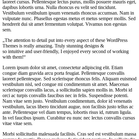
laoreet cursus. Pellentesque lectus purus, mollis posuere mauris eget,
dapibus lobortis urna. Nulla rhoncus eu velit sed tincidunt.
Vestibulum vestibulum ipsum venenatis rhoncus accumsan. Nam in
vulputate nunc. Phasellus egestas metus et metus semper mollis. Sed
hendrerit dui sit amet fermentum volutpat. Vivamus non egestas
sem.
The attention to detail put into every aspect of these WordPress
Themes is really amazing. Truly stunning designs &
so intuitive and user-friendly, I enjoyed every second of working
with them!
Lorem ipsum dolor sit amet, consectetur adipiscing elit. Etiam
congue diam gravida arcu porta feugiat. Pellentesque convallis
laoreet pellentesque. Sed scelerisque rhoncus felis. Aliquam euismod
vestibulum nisl, sed congue mi condimentum sit amet. Maecenas
scelerisque convallis lacus, a sollicitudin sapien mollis in. Morbi id
orci ac turpis convallis faucibus nec in felis. Suspendisse potenti.
Nam vitae sem justo. Vestibulum condimentum, dolor id venenatis
vestibulum, lacus libero tincidunt augue, non facilisis justo tellus ac
ante. Pellentesque vel diam tempus, lobortis risus id, rutrum ligula.
In vel faucibus ipsum. Curabitur eu nunc nec lectus convallis cursus
vitae vitae sem.
Morbi sollicitudin malesuada facilisis. Cras sed est vestibulum massa