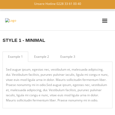
Unsere Hotline 0228 33 61 00 40
IT – SICHERHEIT
STYLE 1 - MINIMAL
IT – SUPPORT
IT – LÖSUNGEN
Example 1
Example 2
Example 3
WIR ÜBER UNS
Sed augue ipsum, egestas nec, vestibulum et, malesuada adipiscing,
dui. Vestibulum facilisis, purunec pulvinar iaculis, ligula mi congu e nunc,
KONTAKT
vitae euis mod ligula urna in dolor. Mauris sollicitudin fermentum liber.
Praese nonummy mi in odio.Sed augue ipsum, egestas nec, vestibulum
et, malesuada adipiscing, dui. Vestibulum facilisis, purunec pulvinar
iaculis, ligula mi congu e nunc, vitae euis mod ligula urna in dolor.
Mauris sollicitudin fermentum liber. Praese nonummy mi in odio.