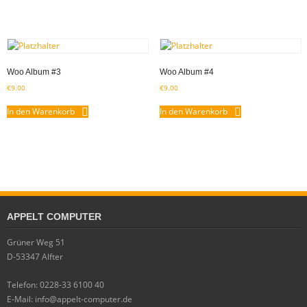
Woo Album #3
Woo Album #4
€
9.00
€
9.00
In den Warenkorb
In den Warenkorb
APPELT COMPUTER
Grüner Weg 51
D-53347 Alfter
Telefon: 0228-33 6100 40
E-Mail: info@appelt-computer.de