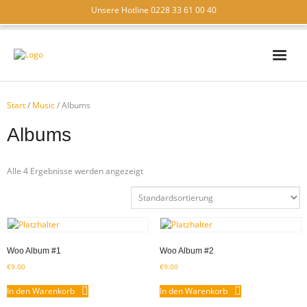
Unsere Hotline 0228 33 61 00 40
IT – SICHERHEIT
Start
/
Music
/ Albums
IT – SUPPORT
Albums
IT – LÖSUNGEN
Alle 4 Ergebnisse werden angezeigt
WIR ÜBER UNS
KONTAKT
Woo Album #1
Woo Album #2
€
9.00
€
9.00
In den Warenkorb
In den Warenkorb