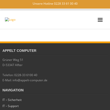
Unsere Hotline 0228 33 61 00 40
IT – SICHERHEIT
IT – SUPPORT
APPELT COMPUTER
IT – LÖSUNGEN
Grüner Weg 51
WIR ÜBER UNS
D-53347 Alfter
KONTAKT
Telefon: 0228-33 6100 40
E-Mail: info@appelt-computer.de
NAVIGATION
IT – Sicherheit
IT – Support